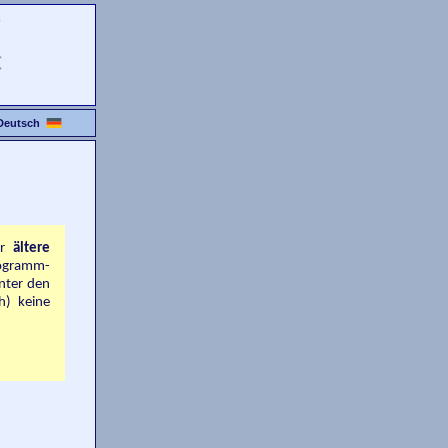
Deutsch
ür
ältere
rogramm­
unter den
h) keine