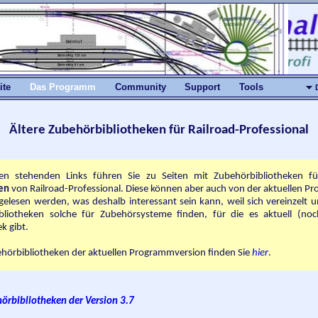
ite
Das Programm
Community
Support
Tools
Ältere Zubehörbibliotheken für Railroad-Professional
en stehenden Links führen Sie zu Seiten mit Zubehörbibliotheken f
en
von Railroad-Professional. Diese können aber auch von der aktuellen P
gelesen werden, was deshalb interessant sein kann, weil sich vereinzelt 
ibliotheken solche für Zubehörsysteme finden, für die es aktuell (noc
ek gibt.
hörbibliotheken der aktuellen Programm­version finden Sie
hier
.
örbibliotheken der Version 3.7