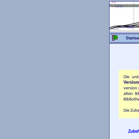
Startse
Die unt
Version
version 
alten B
Biblioth
Die Zube
Zubeh